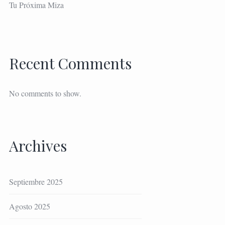
Tu Próxima Miza
Recent Comments
No comments to show.
Archives
Septiembre 2025
Agosto 2025