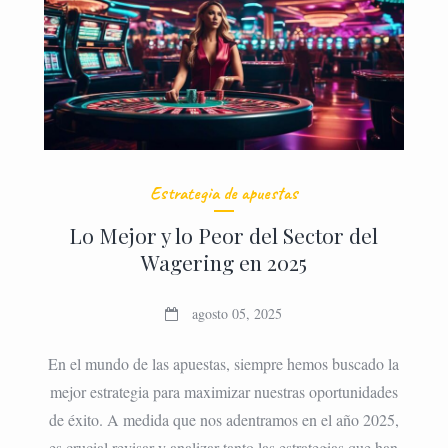
Estrategia de apuestas
Lo Mejor y lo Peor del Sector del
Wagering en 2025
agosto 05, 2025
En el mundo de las apuestas, siempre hemos buscado la
mejor estrategia para maximizar nuestras oportunidades
de éxito. A medida que nos adentramos en el año 2025,
es crucial revisar y analizar tanto las estrategias que han