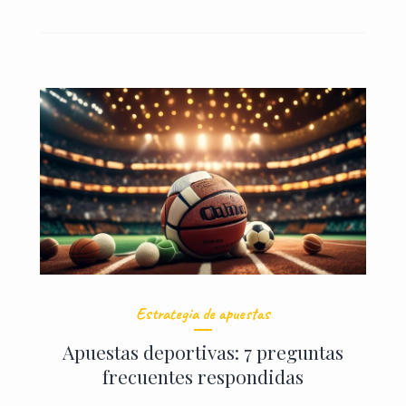
Estrategia de apuestas
Apuestas deportivas: 7 preguntas
frecuentes respondidas