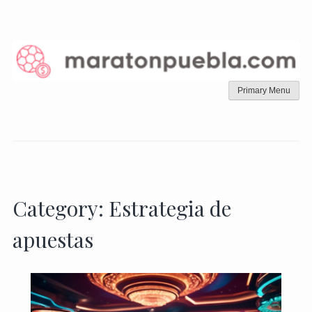
Skip
to
content
Primary Menu
Category:
Estrategia de
apuestas