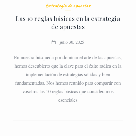
Estrategia de apuestas
Las 10 reglas básicas en la estrategia
de apuestas
julio 30, 2025
En nuestra búsqueda por dominar el arte de las apuestas,
hemos descubierto que la clave para el éxito radica en la
implementación de estrategias sólidas y bien
fundamentadas. Nos hemos reunido para compartir con
vosotros las 10 reglas básicas que consideramos
esenciales