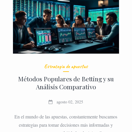
Estrategia de apuestas
Métodos Populares de Betting y su
Análisis Comparativo
agosto 02, 2025
En el mundo de las apuestas, constantemente buscamos
estrategias para tomar decisiones más informadas y