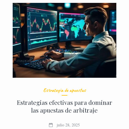
Estrategia de apuestas
Estrategias efectivas para dominar
las apuestas de arbitraje
julio 28, 2025