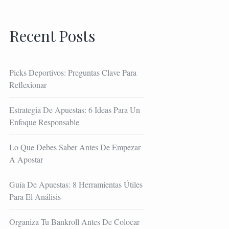
Recent Posts
Picks Deportivos: Preguntas Clave Para
Reflexionar
Estrategia De Apuestas: 6 Ideas Para Un
Enfoque Responsable
Lo Que Debes Saber Antes De Empezar
A Apostar
Guía De Apuestas: 8 Herramientas Útiles
Para El Análisis
Organiza Tu Bankroll Antes De Colocar