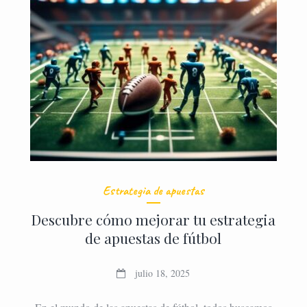
Estrategia de apuestas
Descubre cómo mejorar tu estrategia
de apuestas de fútbol
julio 18, 2025