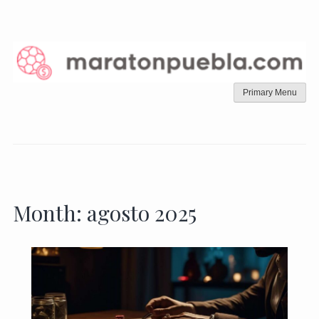
Skip
to
content
Primary Menu
Month:
agosto 2025