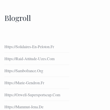
Blogroll
Https://solidaires-En-Peloton.fr
Https://raid-Attitude-Uzes.com
Https://sambofrance.org
Https://marie-Gendron.fr
Https://orwell-Supersportscup.com
Https://mammut-Jena.de