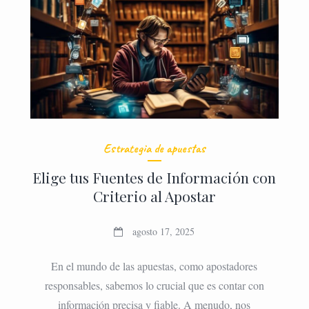
Estrategia de apuestas
Elige tus Fuentes de Información con
Criterio al Apostar
agosto 17, 2025
En el mundo de las apuestas, como apostadores
responsables, sabemos lo crucial que es contar con
información precisa y fiable. A menudo, nos