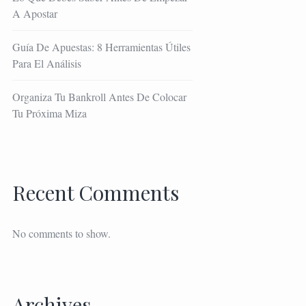
A Apostar
Guía De Apuestas: 8 Herramientas Útiles
Para El Análisis
Organiza Tu Bankroll Antes De Colocar
Tu Próxima Miza
Recent Comments
No comments to show.
Archives