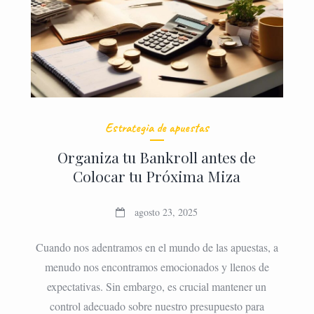
Estrategia de apuestas
Organiza tu Bankroll antes de
Colocar tu Próxima Miza
agosto 23, 2025
Cuando nos adentramos en el mundo de las apuestas, a
menudo nos encontramos emocionados y llenos de
expectativas. Sin embargo, es crucial mantener un
control adecuado sobre nuestro presupuesto para