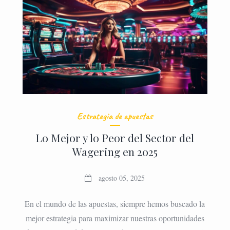
Estrategia de apuestas
Lo Mejor y lo Peor del Sector del
Wagering en 2025
agosto 05, 2025
En el mundo de las apuestas, siempre hemos buscado la
mejor estrategia para maximizar nuestras oportunidades