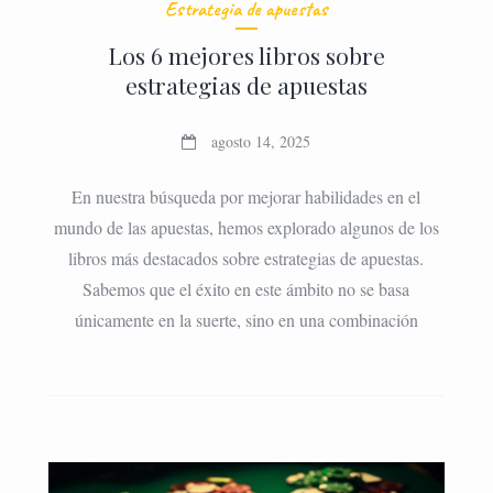
Estrategia de apuestas
Los 6 mejores libros sobre
estrategias de apuestas
agosto 14, 2025
En nuestra búsqueda por mejorar habilidades en el
mundo de las apuestas, hemos explorado algunos de los
libros más destacados sobre estrategias de apuestas.
Sabemos que el éxito en este ámbito no se basa
únicamente en la suerte, sino en una combinación