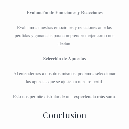
Evaluación de Emociones y Reacciones
Evaluamos nuestras emociones y reacciones ante las
pérdidas y ganancias para comprender mejor cómo nos
afectan.
Selección de Apuestas
Al entendernos a nosotros mismos, podemos seleccionar
las apuestas que se ajusten a nuestro perfil.
experiencia más sana
Esto nos permite disfrutar de una
.
Conclusion