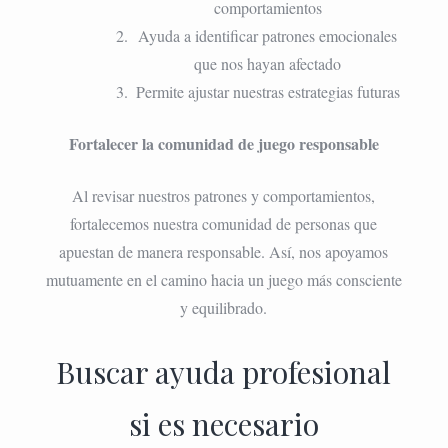
comportamientos
Ayuda a identificar patrones emocionales
que nos hayan afectado
Permite ajustar nuestras estrategias futuras
Fortalecer la comunidad de juego responsable
Al revisar nuestros patrones y comportamientos,
fortalecemos nuestra comunidad de personas que
apuestan de manera responsable. Así, nos apoyamos
mutuamente en el camino hacia un juego más consciente
y equilibrado.
Buscar ayuda profesional
si es necesario