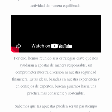
actividad de manera equilibrada.
responsable
Por ello, hemos reunido seis estrategias clave que nos
ayudarán a apostar de manera responsable, sin
comprometer nuestra diversión ni nuestra seguridad
financiera. Estas ideas, basadas en nuestra experiencia y
en consejos de expertos, buscan guiarnos hacia una
práctica más consciente y sostenible.
Sabemos que las apuestas pueden ser un pasatiempo