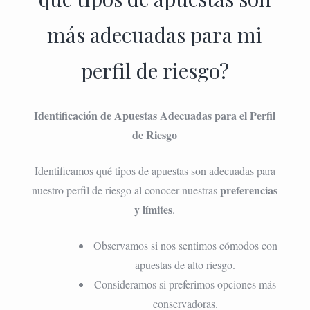
más adecuadas para mi
perfil de riesgo?
Identificación de Apuestas Adecuadas para el Perfil
de Riesgo
Identificamos qué tipos de apuestas son adecuadas para
preferencias
nuestro perfil de riesgo al conocer nuestras
y límites
.
Observamos si nos sentimos cómodos con
apuestas de alto riesgo.
Consideramos si preferimos opciones más
conservadoras.