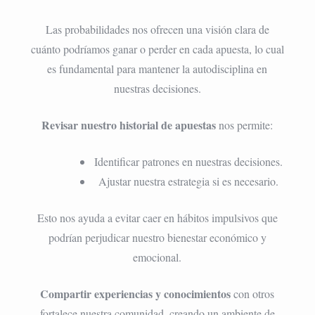
Las probabilidades nos ofrecen una visión clara de
cuánto podríamos ganar o perder en cada apuesta, lo cual
es fundamental para mantener la autodisciplina en
nuestras decisiones.
Revisar nuestro historial de apuestas
nos permite:
Identificar patrones en nuestras decisiones.
Ajustar nuestra estrategia si es necesario.
Esto nos ayuda a evitar caer en hábitos impulsivos que
podrían perjudicar nuestro bienestar económico y
emocional.
Compartir experiencias y conocimientos
con otros
fortalece nuestra comunidad, creando un ambiente de