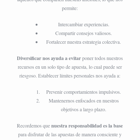
permite:
Intercambiar experiencias.
Compartir consejos valiosos.
Fortalecer nuestra estrategia colectiva.
Diversificar nos ayuda a evitar
poner todos nuestros
recursos en un solo tipo de apuesta, lo cual puede ser
riesgoso. Establecer límites personales nos ayuda a:
Prevenir comportamientos impulsivos.
Mantenernos enfocados en nuestros
objetivos a largo plazo.
nuestra responsabilidad es la base
Recordemos que
para disfrutar de las apuestas de manera consciente y