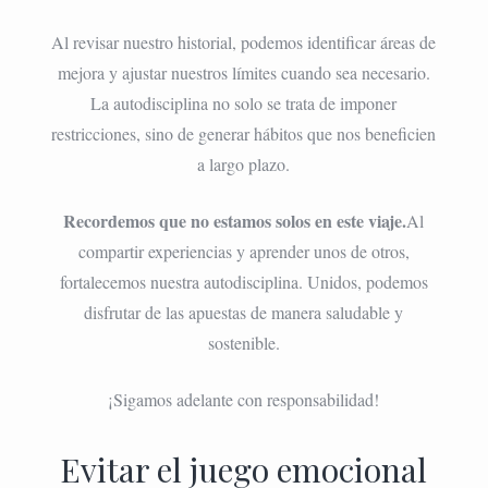
Al revisar nuestro historial, podemos identificar áreas de
mejora y ajustar nuestros límites cuando sea necesario.
La autodisciplina no solo se trata de imponer
restricciones, sino de generar hábitos que nos beneficien
a largo plazo.
Recordemos que no estamos solos en este viaje.
Al
compartir experiencias y aprender unos de otros,
fortalecemos nuestra autodisciplina. Unidos, podemos
disfrutar de las apuestas de manera saludable y
sostenible.
¡Sigamos adelante con responsabilidad!
Evitar el juego emocional